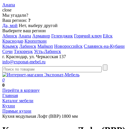
Анапа
close
Мы угадали?
Ваш регион:
?
Да, мой
Нет, выберу другой
Выберите ваш регион
Абинск
Анапа
Армавир
Геленджик
Горячий ключ
Ейск
Краснодар
Кропоткин
Крымск
Лабинск
Майкоп
Новороссийск
Славянск-на-Кубани
Сочи
Тихорецк
Усть-Лабинск
г. Краснодар, ул. Черкасская 137
info@exponat-mebel.ru
0
0
Перейти в корзину
Главная
Каталог мебели
Кухни
Прямые кухни
Кухня модульная Лофт (ВВР) 1800 мм