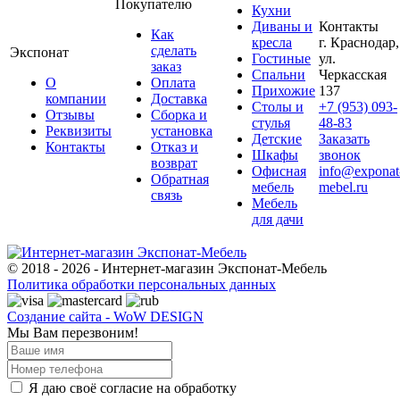
Покупателю
Кухни
Диваны и
Контакты
Как
кресла
г. Краснодар,
сделать
Экспонат
Гостиные
ул.
заказ
Спальни
Черкасская
О
Оплата
Прихожие
137
компании
Доставка
Столы и
+7 (953) 093-
Отзывы
Сборка и
стулья
48-83
Реквизиты
установка
Детские
Заказать
Контакты
Отказ и
Шкафы
звонок
возврат
Офисная
info@exponat
Обратная
мебель
mebel.ru
связь
Мебель
для дачи
© 2018 - 2026 - Интернет-магазин Экспонат-Мебель
Политика обработки персональных данных
Создание сайта - WoW DESIGN
Мы Вам перезвоним!
Я даю своё согласие на обработку