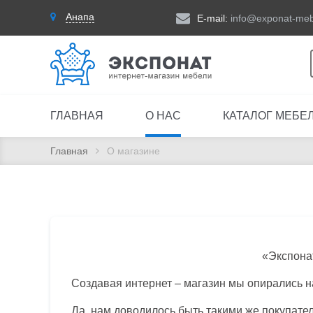
Анапа
E-mail:
info@exponat-meb
ГЛАВНАЯ
О НАС
КАТАЛОГ МЕБЕ
Главная
О магазине
«Экспонат
Создавая интернет – магазин мы опирались н
Да, нам доводилось быть такими же покупателя