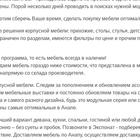
ны. Порой несколько дней проводить в поисках нужной моде
тим сберечь Ваше время, сделать покупку мебели оптимал
решения корпусной мебели: прихожие, столы, стулья, детск
граничен по разделам, имеются фильтры по цене и прочим п
программа, то есть мебель всегда в наличии!
даем мебель гораздо ниже стоимости, что представлена в м
напрямую со склада производителя.
усной мебели. Следим за пополнением и обновлением ассо
 мебельные выставки и постоянно обновляем товары на ст
а и самого разного дизайна, будь это модульная серия или
ены самые оптимальные в Анапе.
ший вариант дивана, кухни, спальни, гостиной или любой д
нно – без суеты и пробок. Позвоните в Экспонат - подбере
ствие. Доставляем мебель по Анапу, осуществляем доставку