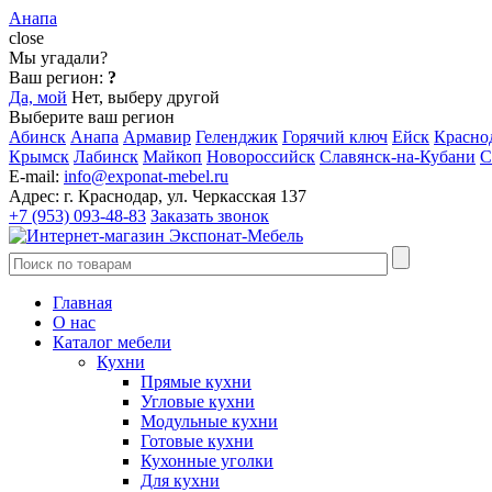
Анапа
close
Мы угадали?
Ваш регион:
?
Да, мой
Нет, выберу другой
Выберите ваш регион
Абинск
Анапа
Армавир
Геленджик
Горячий ключ
Ейск
Красно
Крымск
Лабинск
Майкоп
Новороссийск
Славянск-на-Кубани
С
E-mail:
info@exponat-mebel.ru
Адрес:
г. Краснодар, ул. Черкасская 137
+7 (953) 093-48-83
Заказать звонок
Главная
О нас
Каталог мебели
Кухни
Прямые кухни
Угловые кухни
Модульные кухни
Готовые кухни
Кухонные уголки
Для кухни