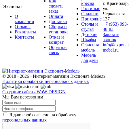
Как
кресла
г. Краснодар,
сделать
Экспонат
Гостиные
ул.
заказ
Спальни
Черкасская
О
Оплата
Прихожие
137
компании
Доставка
Столы и
+7 (953) 093-
Отзывы
Сборка и
стулья
48-83
Реквизиты
установка
Детские
Заказать
Контакты
Отказ и
Шкафы
звонок
возврат
Офисная
info@exponat
Обратная
мебель
mebel.ru
связь
Мебель
для дачи
© 2018 - 2026 - Интернет-магазин Экспонат-Мебель
Политика обработки персональных данных
Создание сайта - WoW DESIGN
Мы Вам перезвоним!
Я даю своё согласие на обработку
персональных данных