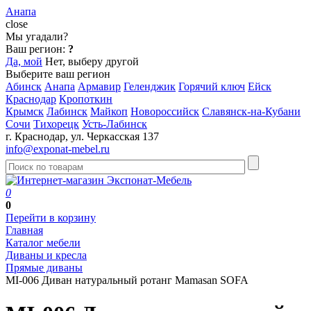
Анапа
close
Мы угадали?
Ваш регион:
?
Да, мой
Нет, выберу другой
Выберите ваш регион
Абинск
Анапа
Армавир
Геленджик
Горячий ключ
Ейск
Краснодар
Кропоткин
Крымск
Лабинск
Майкоп
Новороссийск
Славянск-на-Кубани
Сочи
Тихорецк
Усть-Лабинск
г. Краснодар, ул. Черкасская 137
info@exponat-mebel.ru
0
0
Перейти в корзину
Главная
Каталог мебели
Диваны и кресла
Прямые диваны
MI-006 Диван натуральный ротанг Mamasan SOFA