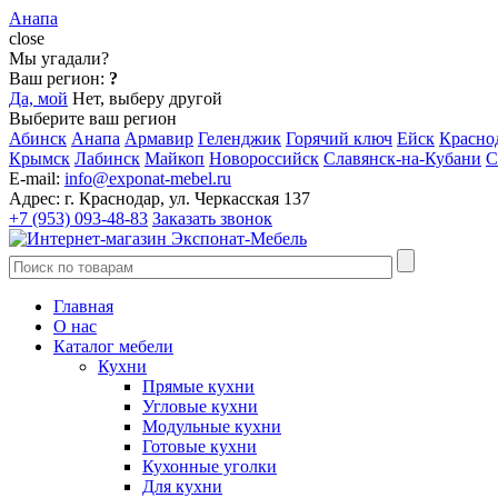
Анапа
close
Мы угадали?
Ваш регион:
?
Да, мой
Нет, выберу другой
Выберите ваш регион
Абинск
Анапа
Армавир
Геленджик
Горячий ключ
Ейск
Красно
Крымск
Лабинск
Майкоп
Новороссийск
Славянск-на-Кубани
С
E-mail:
info@exponat-mebel.ru
Адрес:
г. Краснодар, ул. Черкасская 137
+7 (953) 093-48-83
Заказать звонок
Главная
О нас
Каталог мебели
Кухни
Прямые кухни
Угловые кухни
Модульные кухни
Готовые кухни
Кухонные уголки
Для кухни