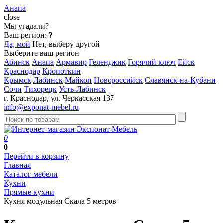
Анапа
close
Мы угадали?
Ваш регион:
?
Да, мой
Нет, выберу другой
Выберите ваш регион
Абинск
Анапа
Армавир
Геленджик
Горячий ключ
Ейск
Краснодар
Кропоткин
Крымск
Лабинск
Майкоп
Новороссийск
Славянск-на-Кубани
Сочи
Тихорецк
Усть-Лабинск
г. Краснодар, ул. Черкасская 137
info@exponat-mebel.ru
0
0
Перейти в корзину
Главная
Каталог мебели
Кухни
Прямые кухни
Кухня модульная Скала 5 метров