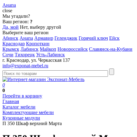
Анапа
close
Мы угадали?
Ваш регион:
?
Да, мой
Нет, выберу другой
Выберите ваш регион
Абинск
Анапа
Армавир
Геленджик
Горячий ключ
Ейск
Краснодар
Кропоткин
Крымск
Лабинск
Майкоп
Новороссийск
Славянск-на-Кубани
Сочи
Тихорецк
Усть-Лабинск
г. Краснодар, ул. Черкасская 137
info@exponat-mebel.ru
0
0
Перейти в корзину
Главная
Каталог мебели
Комплектующие мебели
Кухонные модули
П 350 Шкаф верхний Марта