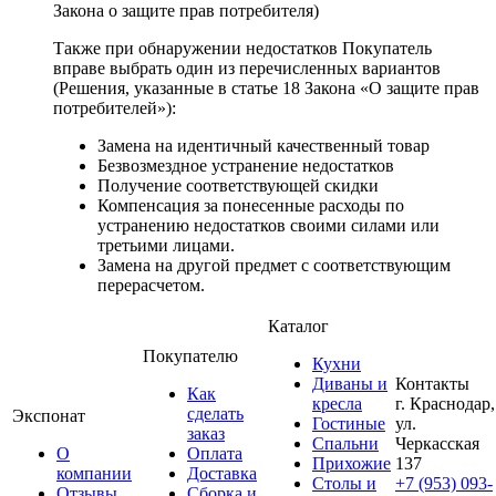
Закона о защите прав потребителя)
Также при обнаружении недостатков Покупатель
вправе выбрать один из перечисленных вариантов
(Решения, указанные в статье 18 Закона «О защите прав
потребителей»):
Замена на идентичный качественный товар
Безвозмездное устранение недостатков
Получение соответствующей скидки
Компенсация за понесенные расходы по
устранению недостатков своими силами или
третьими лицами.
Замена на другой предмет с соответствующим
перерасчетом.
Каталог
Покупателю
Кухни
Диваны и
Контакты
Как
кресла
г. Краснодар,
сделать
Экспонат
Гостиные
ул.
заказ
Спальни
Черкасская
О
Оплата
Прихожие
137
компании
Доставка
Столы и
+7 (953) 093-
Отзывы
Сборка и